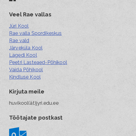
Veel Rae vallas
Jüri Kool
Rae valla Spordikeskus
Rae vald
Järveküla Kool
Lagedi Kool
Peetri Lasteaed-Põhikool
Vaida Põhikool
Kindluse Kool
Kirjuta meile
huvikool(ät)jyri.edu.ee
Töötajate postkast